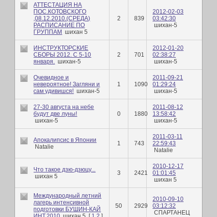
АТТЕСТАЦИЯ НА
ПОС.КОТОВСКОГО
2012-02-03
,08.12.2010.(СРЕДА)
2
839
03:42:30
РАСПИСАНИЕ ПО
шихан-5
ГРУППАМ
шихан 5
ИНСТРУКТОРСКИЕ
2012-01-20
СБОРЫ 2012. С 5-10
2
701
02:38:27
января.
шихан-5
шихан-5
Очевидное и
2011-09-21
невероятное! Загляни и
1
1090
01:29:24
сам удивишся!
шихан-5
шихан-5
27-30 августа на небе
2011-08-12
будут две луны!
0
1880
13:58:42
шихан-5
шихан-5
2011-03-11
Апокалипсис в Японии
1
743
22:59:43
Natalie
Natalie
2010-12-17
Что такое дзю-дзюцу...
3
2421
01:01:45
шихан 5
шихан 5
Mеждународный летний
2010-09-10
лагерь интенсивной
50
2929
03:12:32
подготовки БУШИН-КАЙ
СПАРТАНЕЦ
ИНТ.2010
шихан 5
[
1
2
]