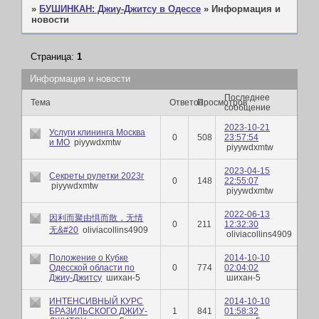
»
БУШИНКАН: Джиу-Джитсу в Одессе
»
Информация и
новости
Страница:
1
Информация и новости
Последнее
Тема
Ответов
Просмотров
сообщение
2023-10-21
Услуги клининга Москва
0
508
23:57:54
и МО
piyywdxmtw
piyywdxmtw
2023-04-15
Секреты рулетки 2023г
0
148
22:55:07
piyywdxmtw
piyywdxmtw
2022-06-13
因利而聚由惧而散，无情
0
211
12:32:30
无&#20
oliviacollins4909
oliviacollins4909
Положение о Кубке
2014-10-10
Одесской области по
0
774
02:04:02
Джиу-Джитсу
шихан-5
шихан-5
ИНТЕНСИВНЫЙ КУРС
2014-10-10
БРАЗИЛЬСКОГО ДЖИУ-
1
841
01:58:32