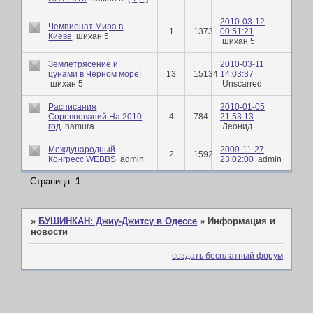
2010-03-12
Чемпионат Мира в
1
1373
00:51:21
Киеве
шихан 5
шихан 5
Землетрясение и
2010-03-11
цунами в Чёрном море!
13
15134
14:03:37
шихан 5
Unscarred
Расписания
2010-01-05
Соревнований На 2010
4
784
21:53:13
год
namura
Леонид
Международный
2009-11-27
2
1592
Конгресс WEBBS
admin
23:02:00
admin
Страница:
1
»
БУШИНКАН: Джиу-Джитсу в Одессе
»
Информация и
новости
создать бесплатный форум