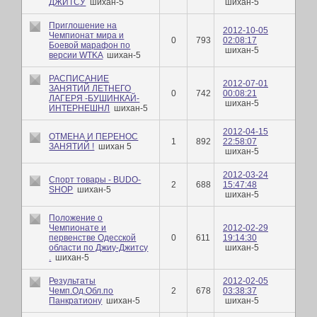
ДЖИТСУ
шихан-5
шихан-5
Приглошение на
2012-10-05
Чемпионат мира и
0
793
02:08:17
Боевой марафон по
шихан-5
версии WTKA
шихан-5
РАСПИСАНИЕ
2012-07-01
ЗАНЯТИЙ ЛЕТНЕГО
0
742
00:08:21
ЛАГЕРЯ -БУШИНКАЙ-
шихан-5
ИНТЕРНЕШНЛ
шихан-5
2012-04-15
ОТМЕНА И ПЕРЕНОС
1
892
22:58:07
ЗАНЯТИЙ !
шихан 5
шихан-5
2012-03-24
Спорт товары - BUDO-
2
688
15:47:48
SHOP
шихан-5
шихан-5
Положение о
Чемпионате и
2012-02-29
первенстве Одесской
0
611
19:14:30
области по Джиу-Джитсу
шихан-5
.
шихан-5
Результаты
2012-02-05
Чемп.Од.Обл.по
2
678
03:38:37
Панкратиону
шихан-5
шихан-5