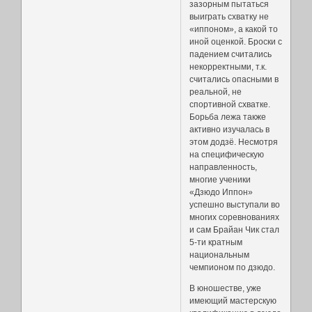
зазорным пытаться
выиграть схватку не
«иппоном», а какой то
иной оценкой. Броски с
падением считались
некорректными, т.к.
считались опасными в
реальной, не
спортивной схватке.
Борьба лежа также
активно изучалась в
этом додзё. Несмотря
на специфическую
направленность,
многие ученики
«Дзюдо Иппон»
успешно выступали во
многих соревнованиях
и сам Брайан Чик стал
5-ти кратным
национальным
чемпионом по дзюдо.
В юношестве, уже
имеющий мастерскую