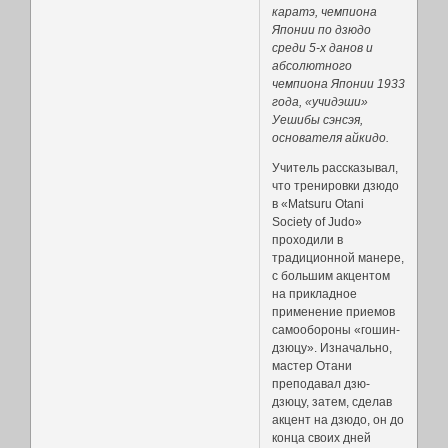
каратэ, чемпиона
Японии по дзюдо
среди 5-х данов и
абсолютного
чемпиона Японии 1933
года, «учидэши»
Уешибы сэнсэя,
основателя айкидо.
Учитель рассказывал,
что тренировки дзюдо
в «Matsuru Otani
Society of Judo»
проходили в
традиционной манере,
с большим акцентом
на прикладное
применение приемов
самообороны «гошин-
дзюцу». Изначально,
мастер Отани
преподавал дзю-
дзюцу, затем, сделав
акцент на дзюдо, он до
конца своих дней