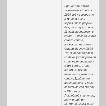
Брайан Чик начал
заниматься дзюдо в
1959 году в возрасте
8-ми лет. Свой
черный пояс (первый
дан) он получил через
11 лет тренировок в
конце 1969 года из рук
своего сэнсэя,
японского мастера
Отани Мацуру (1896 –
1977), обладателя 8-
го дана, у которого он
стал тренироваться
с 1964 года. Став
одним из лучших
английских учеников
сэнсэя, Брайан Чик
тренировался у него,
вплоть до его смерти
в 1977 году.
Последней степенью,
полученной от
М.Отани, был 4-й дан