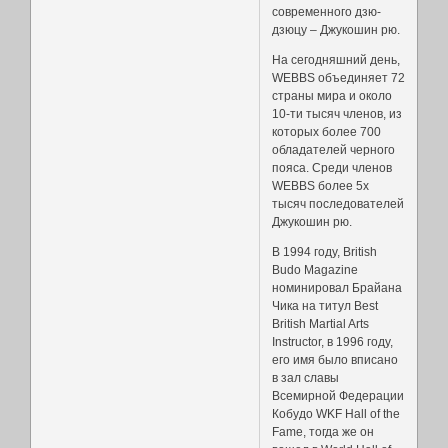
современного дзю-
дзюцу – Джукошин рю.
На сегодняшний день,
WEBBS объединяет 72
страны мира и около
10-ти тысяч членов, из
которых более 700
обладателей черного
пояса. Среди членов
WEBBS более 5х
тысяч последователей
Джукошин рю.
В 1994 году, British
Budo Magazine
номинировал Брайана
Чика на титул Best
British Martial Arts
Instructor, в 1996 году,
его имя было вписано
в зал славы
Всемирной Федерации
Кобудо WKF Hall of the
Fame, тогда же он