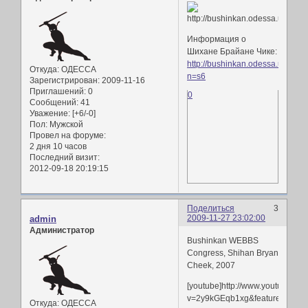
Информация о
Шихане Брайане Чике:
http://bushinkan.odessa.ua/spor
Откуда:
ОДЕССА
n=s6
Зарегистрирован
: 2009-11-16
Приглашений:
0
0
Сообщений:
41
Уважение:
[+6/-0]
Пол:
Мужской
Провел на форуме:
2 дня 10 часов
Последний визит:
2012-09-18 20:19:15
Поделиться
3
2009-11-27 23:02:00
admin
Администратор
Bushinkan WEBBS
Congress, Shihan Bryan
Cheek, 2007
[youtube]http://www.youtube.co
v=2y9kGEqb1xg&feature=playe
Откуда:
ОДЕССА