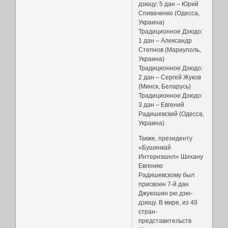
дзюцу: 5 дан – Юрий
Спиваченко (Одесса,
Украина)
Традиционное Дзюдо:
1 дан – Александр
Степнов (Мариуполь,
Украина)
Традиционное Дзюдо:
2 дан – Сергей Жуков
(Минск, Беларусь)
Традиционное Дзюдо:
3 дан – Евгений
Радишевский (Одесса,
Украина)
Также, президенту
«Бушинкай
Интернэшнл» Шихану
Евгению
Радишевскому был
присвоен 7-й дан
Джукошин рю дзю-
дзюцу. В мире, из 49
стран-
представительств