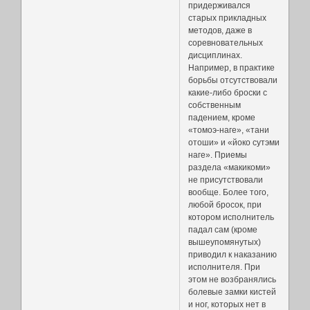
придерживался
старых прикладных
методов, даже в
соревновательных
дисциплинах.
Например, в практике
борьбы отсутствовали
какие-либо броски с
собственным
падением, кроме
«томоэ-наге», «тани
отоши» и «йоко сутэми
наге». Приемы
раздела «макикоми»
не присутствовали
вообще. Более того,
любой бросок, при
котором исполнитель
падал сам (кроме
вышеупомянутых)
приводил к наказанию
исполнителя. При
этом не возбранялись
болевые замки кистей
и ног, которых нет в