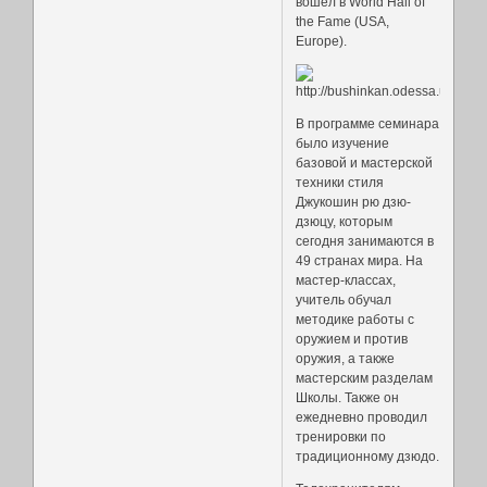
вошел в World Hall of
the Fame (USA,
Europe).
В программе семинара
было изучение
базовой и мастерской
техники стиля
Джукошин рю дзю-
дзюцу, которым
сегодня занимаются в
49 странах мира. На
мастер-классах,
учитель обучал
методике работы с
оружием и против
оружия, а также
мастерским разделам
Школы. Также он
ежедневно проводил
тренировки по
традиционному дзюдо.