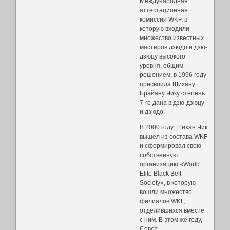
Международная
аттестационная
комиссия WKF, в
которую входили
множество известных
мастеров дзюдо и дзю-
дзюцу высокого
уровня, общим
решением, в 1996 году
присвоила Шихану
Брайану Чику степень
7-го дана в дзю-дзюцу
и дзюдо.
В 2000 году, Шихан Чик
вышел из состава WKF
и сформировал свою
собственную
организацию «World
Elite Black Belt
Society», в которую
вошли множество
филиалов WKF,
отделившихся вместе
с ним. В этом же году,
Совет