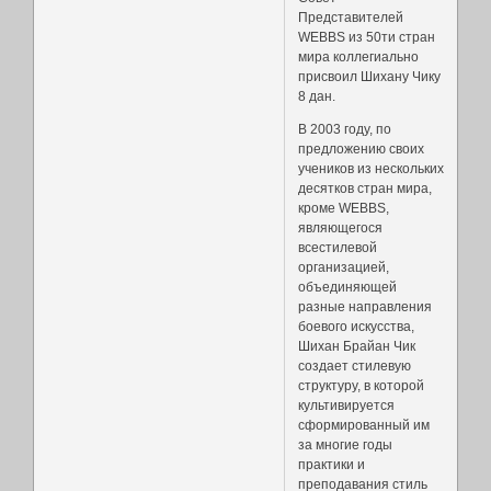
Представителей
WEBBS из 50ти стран
мира коллегиально
присвоил Шихану Чику
8 дан.
В 2003 году, по
предложению своих
учеников из нескольких
десятков стран мира,
кроме WEBBS,
являющегося
всестилевой
организацией,
объединяющей
разные направления
боевого искусства,
Шихан Брайан Чик
создает стилевую
структуру, в которой
культивируется
сформированный им
за многие годы
практики и
преподавания стиль