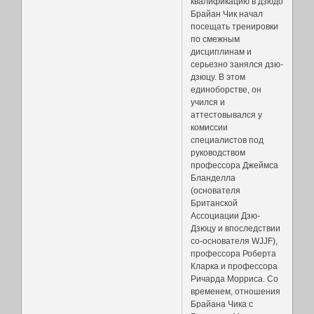
квалификацию в дзюдо
Брайан Чик начал
посещать тренировки
по смежным
дисциплинам и
серьезно занялся дзю-
дзюцу. В этом
единоборстве, он
учился и
аттестовывался у
комиссии
специалистов под
руководством
профессора Джеймса
Бланделла
(основателя
Британской
Ассоциации Дзю-
Дзюцу и впоследствии
со-основателя WJJF),
профессора Роберта
Кларка и профессора
Ричарда Морриса. Со
временем, отношения
Брайана Чика с