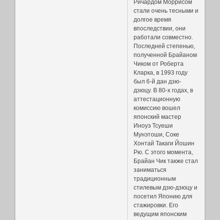
Ричардом Моррисом
стали очень тесными и
долгое время
впоследствии, они
работали совместно.
Последней степенью,
полученной Брайаном
Чиком от Роберта
Кларка, в 1993 году
был 6-й дан дзю-
дзюцу. В 80-х годах, в
аттестационную
комиссию вошел
японский мастер
Иноуэ Тсуеши
Мунэтоши, Соке
Хонтай Такаги Йошин
Рю. С этого момента,
Брайан Чик также стал
заниматься
традиционным
стилевым дзю-дзюцу и
посетил Японию для
стажировки. Его
ведущим японским