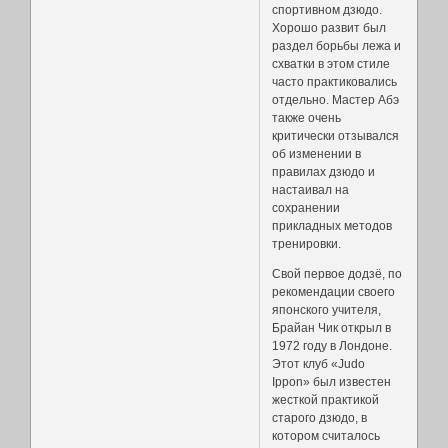
спортивном дзюдо.
Хорошо развит был
раздел борьбы лежа и
схватки в этом стиле
часто практиковались
отдельно. Мастер Абэ
также очень
критически отзывался
об изменении в
правилах дзюдо и
настаивал на
сохранении
прикладных методов
тренировки.
Свой первое додзё, по
рекомендации своего
японского учителя,
Брайан Чик открыл в
1972 году в Лондоне.
Этот клуб «Judo
Ippon» был известен
жесткой практикой
старого дзюдо, в
котором считалось