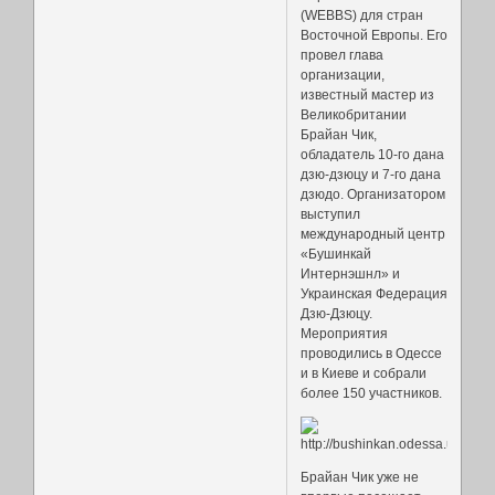
(WEBBS) для стран
Восточной Европы. Его
провел глава
организации,
известный мастер из
Великобритании
Брайан Чик,
обладатель 10-го дана
дзю-дзюцу и 7-го дана
дзюдо. Организатором
выступил
международный центр
«Бушинкай
Интернэшнл» и
Украинская Федерация
Дзю-Дзюцу.
Мероприятия
проводились в Одессе
и в Киеве и собрали
более 150 участников.
Брайан Чик уже не