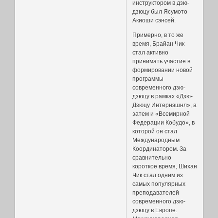
инструктором в дзю-
дзюцу был Ясумото
Акиоши сэнсей.
Примерно, в то же
время, Брайан Чик
стал активно
принимать участие в
формировании новой
программы
современного дзю-
дзюцу в рамках «Дзю-
Дзюцу Интернэшнл», а
затем и «Всемирной
Федерации Кобудо», в
которой он стал
Международным
Координатором. За
сравнительно
короткое время, Шихан
Чик стал одним из
самых популярных
преподавателей
современного дзю-
дзюцу в Европе.