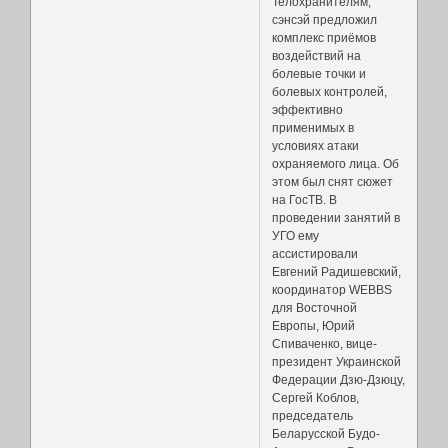
Телохранителям,
сэнсэй предложил
комплекс приёмов
воздействий на
болевые точки и
болевых контролей,
эффективно
применимых в
условиях атаки
охраняемого лица. Об
этом был снят сюжет
на ГосТВ. В
проведении занятий в
УГО ему
ассистировали
Евгений Радишевский,
координатор WEBBS
для Восточной
Европы, Юрий
Спиваченко, вице-
президент Украинской
Федерации Дзю-Дзюцу,
Сергей Коблов,
председатель
Беларусской Будо-