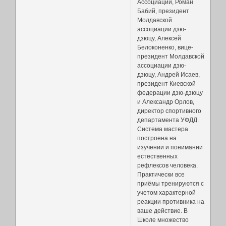
Ассоциации, Роман
Бабий, президент
Молдавской
ассоциации дзю-
дзюцу, Алексей
Белоконенко, вице-
президент Молдавской
ассоциации дзю-
дзюцу, Андрей Исаев,
президент Киевской
федерации дзю-дзюцу
и Александр Орлов,
директор спортивного
департамента УФДД.
Система мастера
построена на
изучении и понимании
естественных
рефлексов человека.
Практически все
приёмы тренируются с
учетом характерной
реакции противника на
ваше действие. В
Школе множество