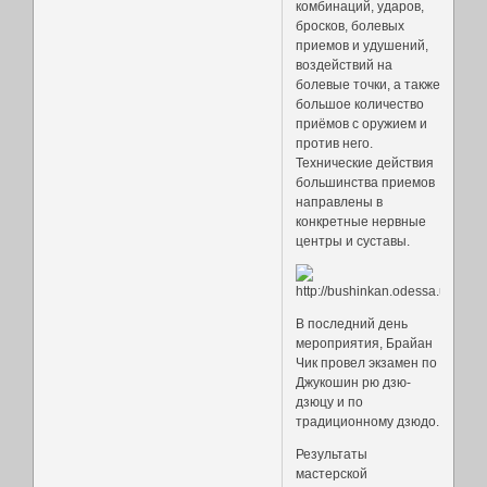
комбинаций, ударов,
бросков, болевых
приемов и удушений,
воздействий на
болевые точки, а также
большое количество
приёмов с оружием и
против него.
Технические действия
большинства приемов
направлены в
конкретные нервные
центры и суставы.
В последний день
мероприятия, Брайан
Чик провел экзамен по
Джукошин рю дзю-
дзюцу и по
традиционному дзюдо.
Результаты
мастерской