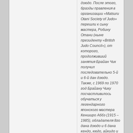
дзюдо. После этого,
бразды правления в
организации «Matsuru
Otani Society of Judo»
перешли к сыну
мастера, Робину
Отани (ныне
президенту «British
Judo Council»), от
которого,
продолживший
занятия Брайан Чик
получил
последовательно 5-й
и 6-й дан дзюдо.
Также, с 1969 по 1970
год Брайану Чику
посчастливилось
обучаться у
легендарного
японского мастера
Кенширо Аббэ (1915 –
1985), обладателя 8го
дана дзюдо и 6 дана
кендо, кюдо, айкидо и