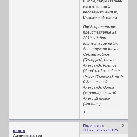
Школы, такую степень
имеют только 3
человека из Англии,
Мексики и Испании.
Предварительное
представление на
2010 год для
аттестации на 5-й
дан получили Шихан
Сергей Коблов
(Беларусь), Шихан
Александр Кретов
(Кипр) и Шихан Олег
Ляшок (Украина), на 4-
й дан - сэнсэй
Александр Орлов
(Украина) и сэнсэй
Алекс Шпилько
(Израиль).
+1
Поделиться
2
2009-11-27 22:58:25
admin
Администратор